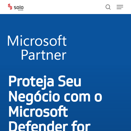
Menu
Skip
search
to
main
content
Proteja Seu
Negócio com o
Microsoft
Defender for