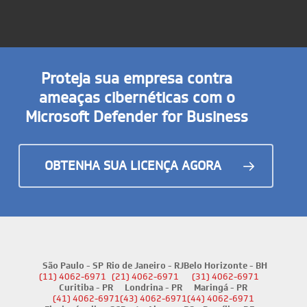
Proteja sua empresa contra
ameaças cibernéticas com o
Microsoft Defender for Business
OBTENHA SUA LICENÇA AGORA
São Paulo - SP
Rio de Janeiro - RJ
Belo Horizonte - BH
(11) 4062-6971
(21) 4062-6971
(31) 4062-6971
Curitiba - PR
Londrina - PR
Maringá - PR
(41) 4062-6971
(43) 4062-6971
(44) 4062-6971