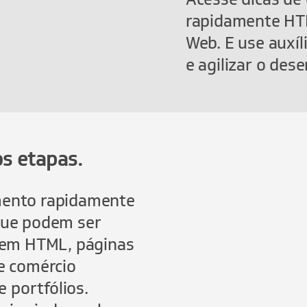
rapidamente HTM
Web. E use auxíl
e agilizar o des
s etapas.
mento rapidamente
que podem ser
s em HTML, páginas
e comércio
e portfólios.